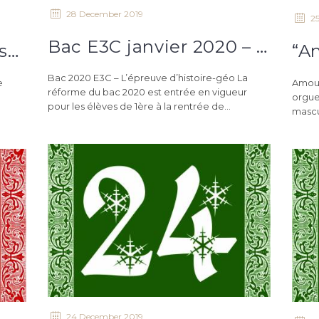
28 December 2019
2
Bac E3C janvier 2020 – Méthode de l’épreuve d’histoire-géo
Quelques remarques sur l’écriture inclusive, sa définition et ses règles
Bac 2020 E3C – L’épreuve d’histoire-géo La
e
Amour
réforme du bac 2020 est entrée en vigueur
orgue 
pour les élèves de 1ère à la rentrée de...
mascul
24 December 2019