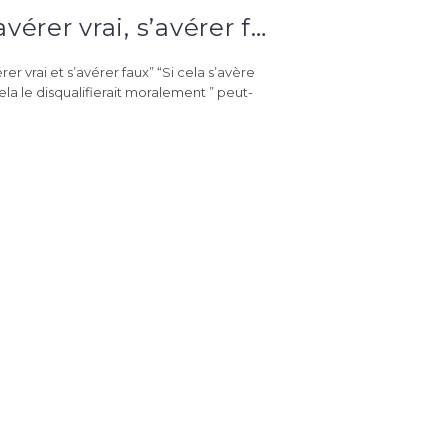
“S’avérer vrai, s’avérer faux” – Calendrier orthographique du 19 décembre
rer vrai et s’avérer faux” “Si cela s’avère
cela le disqualifierait moralement ” peut-