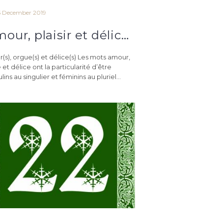
5 December 2019
“Amour, plaisir et délice” – Calendrier de l’avent orthographique du 25 décembre
(s), orgue(s) et délice(s) Les mots amour,
et délice ont la particularité d’être
ins au singulier et féminins au pluriel...