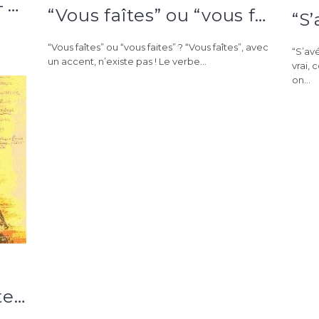
“Tous les lundis soir” – Calendrier orthographique du 21 décembre
“Vous faîtes” ou “vous faites” ? – Calendrier de l’avent orthographique du 20 décembre
“Vous faîtes” ou “vous faites” ? “Vous faîtes”, avec
“S’avé
un accent, n’existe pas ! Le verbe...
vrai, 
on...
“Alchimie sonore” – Atelier d’écriture