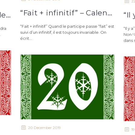
2
“Fait + infinitif” – Calendrier de l’avent du 23 décembre
“Pallier” – Calendrier de l’avent orthographique du 23 décembre
“Fait + infinitif” Quand le participe passe “fait” est
ndra
“Il y 
suivi d’un infinitif, il est toujours invariable. On
.
Non ! 
écrit...
dans s
20 December 2019
1