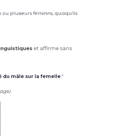
x ou plusieurs féminins, quoiqu’ils
nguistiques
et affirme sans
é du mâle sur la femelle
.”
gage
)