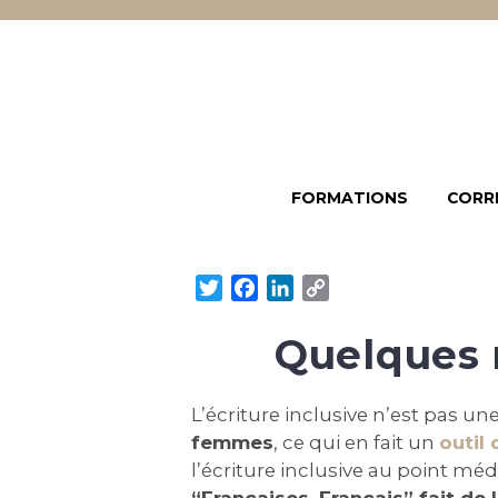
FORMATIONS
CORR
T
F
L
C
w
a
i
o
Quelques r
i
c
n
p
t
e
k
y
t
b
e
L
L’écriture inclusive n’est pas un
e
o
d
i
femmes
, ce qui en fait un
outil 
r
o
I
n
l’écriture inclusive au point méd
k
n
k
“Françaises, Français” fait de l