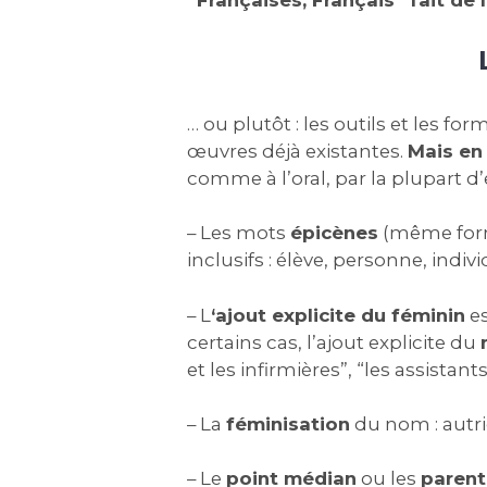
… ou plutôt : les outils et les for
œuvres déjà existantes.
Mais en
comme à l’oral, par la plupart d
– Les mots
épicènes
(même forme
inclusifs : élève, personne, ind
– L
‘ajout explicite du féminin
es
certains cas, l’ajout explicite du
et les infirmières”, “les assista
– La
féminisation
du nom : autri
– Le
point médian
ou les
paren