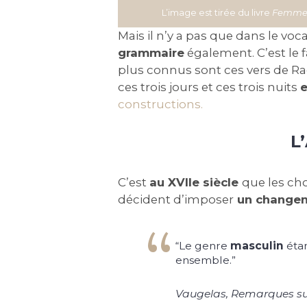
L’image est tirée du livre
Femmes 
Mais il n’y a pas que dans le vo
grammaire
également. C’est le
plus connus sont ces vers de Ra
ces trois jours et ces trois nuits
e
constructions.
L
C’est
au XVIIe siècle
que les ch
décident d’imposer
un changeme
“Le genre
masculin
étan
ensemble.”
Vaugelas,
Remarques sur