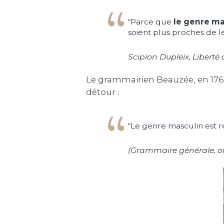
“Parce que
le genre ma
soient plus proches de le
Scipion Dupleix,
Liberté
Le grammairien Beauzée, en 1767
détour :
“Le genre masculin est 
(
Grammaire générale, ou