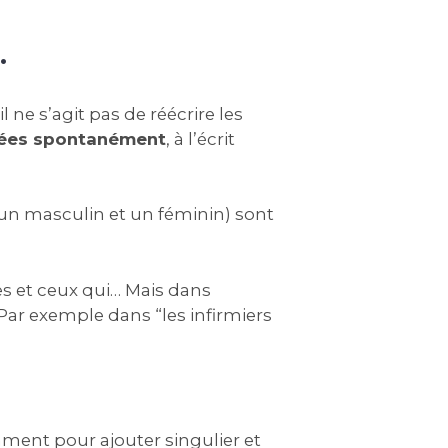
…
il ne s’agit pas de réécrire les
isées spontanément
, à l’écrit
un masculin et un féminin) sont
lles et ceux qui… Mais dans
Par exemple dans “les infirmiers
ment pour ajouter singulier et