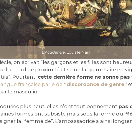
L’Académie
, Louis le Nain
ècle, on écrivait “les garçons et les filles sont heureus
e l’accord de proximité et selon la grammaire en vigu
ntils”. Pourtant,
cette dernière forme ne sonne pas
 langue française parle de
“discordance de genre”
e
ar le masculin !
oquées plus haut, elles n’ont tout bonnement
pas d
taines formes ont subsisté mais sous la forme du
“f
 désigner la “femme de”. L’ambassadrice a ainsi long