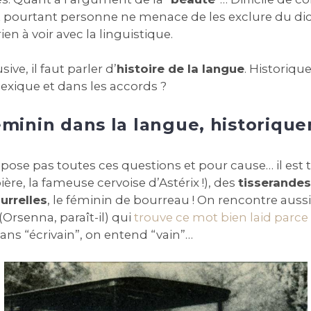
ourtant personne ne menace de les exclure du dicti
ien à voir avec la linguistique.
sive, il faut parler d’
histoire de la langue
. Historiqu
lexique et dans les accords ?
éminin dans la langue, historiqu
pose pas toutes ces questions et pour cause… il est tr
ière, la fameuse cervoise d’Astérix !), des
tisserandes
urrelles
, le féminin de bourreau ! On rencontre auss
Orsenna, paraît-il) qui
trouve ce mot bien laid parce
dans “écrivain”, on entend “vain”…