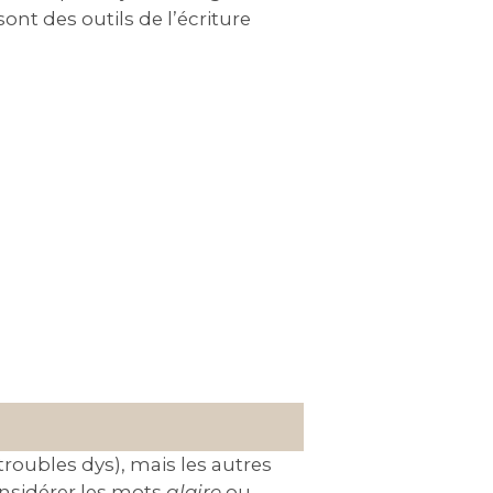
nt des outils de l’écriture
roubles dys), mais les autres
considérer les mots
glaire
ou