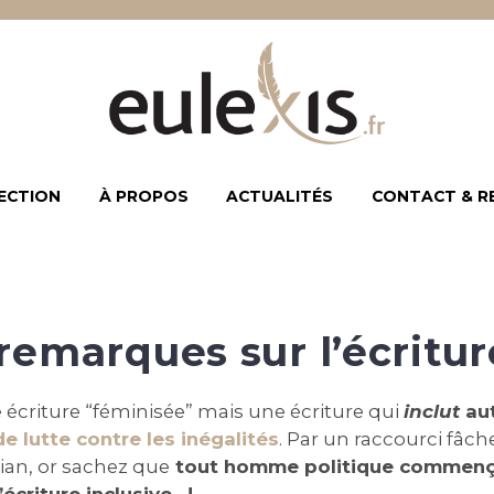
ECTION
À PROPOS
ACTUALITÉS
CONTACT & R
emarques sur l’écritur
e écriture “féminisée” mais une écriture qui
inclut
au
de lutte contre les inégalités
. Par un raccourci fâch
ian,
or sachez que
tout homme politique commença
’écriture inclusive…!