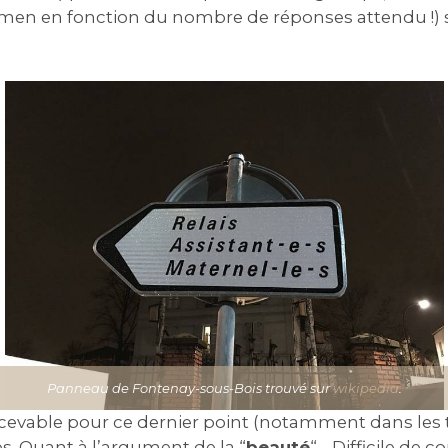
amen en fonction du nombre de réponses attendu !) so
Panneau de Fontenay-sous-Bois trouvé sur
wikipedia
.
cevable pour ce dernier point (notamment dans les t
es. Quant à l’argument de la “
beauté
“… Difficile de 