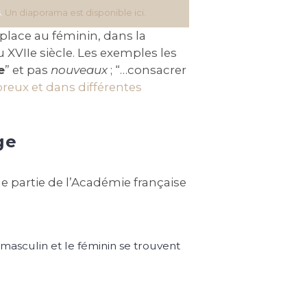
.
Un diaporama est disponible ici.
 place au féminin, dans la
 XVIIe siècle. Les exemples les
e
” et pas
nouveaux
; “…consacrer
eux et dans différentes
ge
 partie de l’Académie française
 masculin et le féminin se trouvent