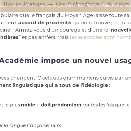
en métiers d’hommes, cartes postales 1890-1930
de Juliette Rennes
cabulaire que le français du Moyen Âge laisse toute sa
 fameux
accord de proximité
qu’on retrouve jusqu’au
cine : “Armez-vous d’un courage et d’une foi
nouvell
ntières
” et pas
entiers
. Mais
les exemples sont nombr
’Académie impose un nouvel usa
oses changent. Quelques grammairiens suivis par une
nt linguistique qui a tout de l’idéologie
:
t le plus
noble
, il
doit prédominer
toutes les fois que le
 la langue française
, 1647.