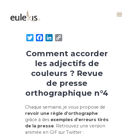
T
F
L
C
w
a
i
o
Comment accorder
i
c
n
p
t
e
k
y
les adjectifs de
t
b
e
L
couleurs ? Revue
e
o
d
i
r
o
I
n
de presse
k
n
k
orthographique n°4
Chaque semaine, je vous propose de
revoir une règle d’orthographe
grâce à des
exemples d’erreurs tirés
de la presse
. Retrouvez une version
animée en GIF sur Twitter :