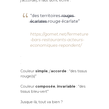
j’accorde), il faut donc écrire :
“des territoires ̶r̶o̶u̶g̶e̶s̶
̶é̶c̶a̶r̶l̶a̶t̶e̶s̶ rouge écarlate”
https://gomet.net/fermeture
-bars-restaurants-acteurs-
economiques-repondent/
.
.
Couleur
simple
, j’
accorde
: “des tissus
rouge(s)”
Couleur
composée
,
invariable
: “des
tissus bleu-vert”
Jusque-là, tout va bien ?