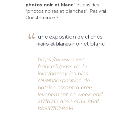
photos noir et blanc
” et pas des
“photos noires et blanches”. Pas vrai
Ouest-France ?
une exposition de clichés
̶n̶o̶i̶r̶s̶ ̶e̶t̶ ̶b̶l̶a̶n̶c̶s̶ noir et blanc
https://www.ouest-
france.fr/pays-de-la-
loire/parcay-les-pins-
49390/lexposition-de-
patrice-ossant-a-cree-
levenement-ce-week-end-
217fa712-d242-4014-86df-
8b657f0b8416
.
.