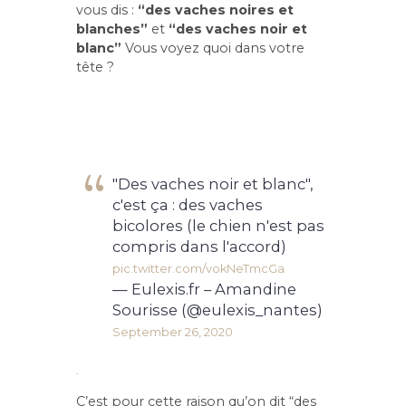
vous dis :
“des vaches noires et
blanches”
et
“des vaches noir et
blanc”
Vous voyez quoi dans votre
tête ?
"Des vaches noir et blanc",
c'est ça : des vaches
bicolores (le chien n'est pas
compris dans l'accord)
pic.twitter.com/vokNeTmcGa
— Eulexis.fr – Amandine
Sourisse (@eulexis_nantes)
September 26, 2020
.
C’est pour cette raison qu’on dit “des