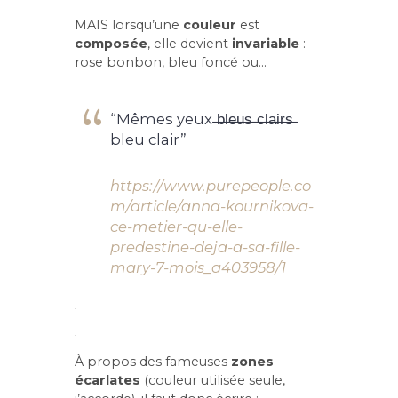
MAIS lorsqu’une
couleur
est
composée
, elle devient
invariable
:
rose bonbon, bleu foncé ou…
“Mêmes yeux ̶b̶l̶e̶u̶s̶ ̶c̶l̶a̶i̶r̶s̶
bleu clair”
https://www.purepeople.co
m/article/anna-kournikova-
ce-metier-qu-elle-
predestine-deja-a-sa-fille-
mary-7-mois_a403958/1
.
.
À propos des fameuses
zones
écarlates
(couleur utilisée seule,