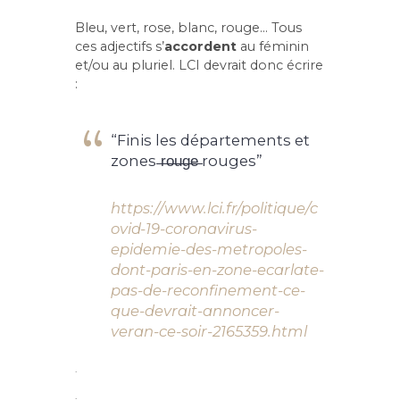
Bleu, vert, rose, blanc, rouge… Tous
ces adjectifs s’
accordent
au féminin
et/ou au pluriel. LCI devrait donc écrire
:
“Finis les départements et
zones ̶r̶o̶u̶g̶e̶ rouges”
https://www.lci.fr/politique/c
ovid-19-coronavirus-
epidemie-des-metropoles-
dont-paris-en-zone-ecarlate-
pas-de-reconfinement-ce-
que-devrait-annoncer-
veran-ce-soir-2165359.html
.
.