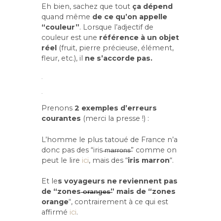
Eh bien, sachez que tout
ça dépend
quand même
de ce qu’on appelle
“couleur”
. Lorsque l’adjectif de
couleur est une
référence à un objet
réel
(fruit, pierre précieuse, élément,
fleur, etc.), il
ne s’accorde pas.
.
.
Prenons
2 exemples d’erreurs
courantes
(merci la presse !) :
L’homme le plus tatoué de France n’a
donc pas des “iris ̶m̶a̶r̶r̶o̶n̶s̶” comme on
peut le lire
ici
, mais des “
iris marron
“.
Et le
s voyageurs ne reviennent pas
de “zones ̶o̶r̶a̶n̶g̶e̶s̶” mais de “zones
orange
“, contrairement à ce qui est
affirmé
ici
.