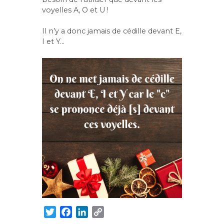
voyelles A, O et U !
Il n’y a donc jamais de cédille devant E,
I et Y…
T
F
L
C
w
a
i
o