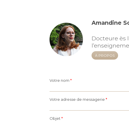
Amandine So
Docteure ès l
l’enseigneme
À PROPOS
Votre nom
*
Votre adresse de messagerie
*
Objet
*