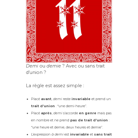
Demi
ou
demie
? Avec ou sans trait
d’union ?
La règle est assez simple :
Placé
avant
,
demi
reste
invariable
et prend un
trait d’union
: “une demi-heure”.
Placé
après
,
demi
s’accorde
en genre
mais pas
en nombre et ne prend
pas de trait d’union
:
“une heure et demie, deux heures et demie”.
L’expression
à demi
est
invariable
et
sans trait