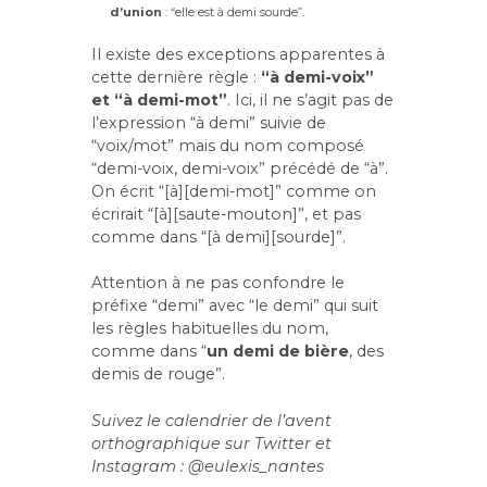
d’union
: “elle est à demi sourde”.
Il existe des exceptions apparentes à
cette dernière règle :
“à demi-voix”
et “à demi-mot”
. Ici, il ne s’agit pas de
l’expression “à demi” suivie de
“voix/mot” mais du nom composé
“demi-voix, demi-voix” précédé de “à”.
On écrit “[à][demi-mot]” comme on
écrirait “[à][saute-mouton]”, et pas
comme dans “[à demi][sourde]”.
Attention à ne pas confondre le
préfixe “demi” avec “le demi” qui suit
les règles habituelles du nom,
comme dans “
un demi de bière
, des
demis de rouge”.
Suivez le calendrier de l’avent
orthographique sur Twitter et
Instagram : @eulexis_nantes