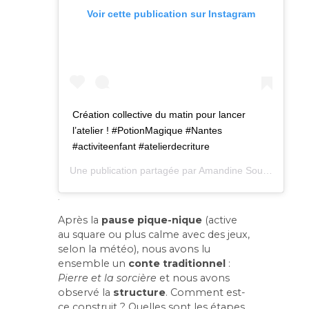
Voir cette publication sur Instagram
Création collective du matin pour lancer
l’atelier ! #PotionMagique #Nantes
#activiteenfant #atelierdecriture
Une publication partagée par
Amandine Sourisse – eulexis.fr
.
Après la
pause pique-nique
(active
au square ou plus calme avec des jeux,
selon la météo), nous avons lu
ensemble un
conte traditionnel
:
Pierre et la sorcière
et nous avons
observé la
structure
. Comment est-
ce construit ? Quelles sont les étapes