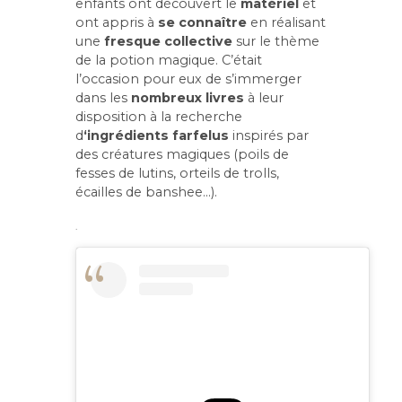
enfants ont découvert le
matériel
et
ont appris à
se connaître
en réalisant
une
fresque collective
sur le thème
de la potion magique. C’était
l’occasion pour eux de s’immerger
dans les
nombreux
livres
à leur
disposition à la recherche
d
‘ingrédients farfelus
inspirés par
des créatures magiques (poils de
fesses de lutins, orteils de trolls,
écailles de banshee…).
.