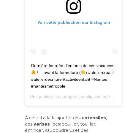
Voir cette publication sur Instagram
Dernière fournée d’enfants de ces vacances
! …avant la fermeture (
) #ateliercreatif
#atelierdecriture #activiteenfant #Nantes
#nantesmetropole
Une publication partagée par aligncenter
Amandine Sourisse – eulexis.fr
.
À cela, il a fallu ajouter des
ustensiles
,
des
verbes
(écrabouiller, touiller,
émincer, saupoudrer…) et des