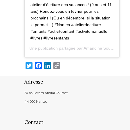
atelier d’écriture des vacances ! (9 ans et 11
ans) Rendez-vous en février pour les
prochains ! (Ou en décembre, si la situation
le permet…) #Nantes #atelierdecriture
#enfants #activiteenfant #activitemanuelle
#livres #livresenfants
Une publication partagée par
Amandine Sourisse – eulexis.fr
T
F
L
C
w
a
i
o
i
c
n
p
Adresse
t
e
k
y
t
b
e
L
20 boulevard Amiral Courbet
e
o
d
i
44 000 Nantes
r
o
I
n
k
n
k
Contact