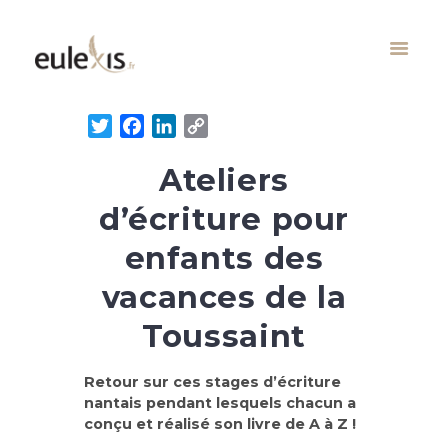
T
F
L
C
w
a
i
o
Ateliers
i
c
n
p
t
e
k
y
d’écriture pour
t
b
e
L
e
o
d
i
enfants des
r
o
I
n
vacances de la
k
n
k
Toussaint
Retour sur ces stages d’écriture
nantais pendant lesquels chacun a
conçu et réalisé son livre de A à Z !