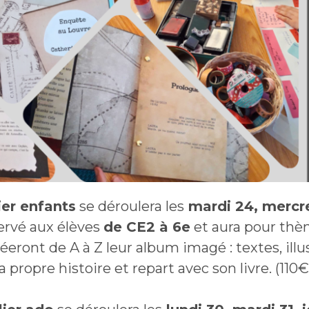
lier enfants
se déroulera les
mardi 24, mercre
éservé aux élèves
de CE2 à 6e
et aura pour th
réeront de A à Z leur album imagé : textes, illu
 propre histoire et repart avec son livre. (110