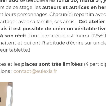
lier ado
se déroulera les
lundi 30, mardi 31, 
ors de ce stage, les
auteurs et autrices en he
et leurs personnages. Chacun(e) repartira avec
artager avec sa famille, ses amis…
Cet atelier
ais il est possible de créer un véritable li
à son récit
. Tout le matériel est fourni. (175€
haitent et qui ont l’habitude d’écrire sur un c
eur tablette.)
es et les
places sont très limitées
(4 partici
ions :
contact@eulexis.fr