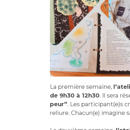
La première semaine,
l’ate
de 9h30 à 12h30
. Il sera r
peur”
. Les participant(e)s c
reliure. Chacun(e) imagine sa