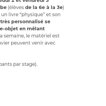
jeudi 2 et vendredi 3
rbe
(élèves
de la 6e à la 3e
)
 un livre “physique” et son
 très personnalisé se
vre-objet en mêlant
 la semaine, le matériel est
lavier peuvent venir avec
pants par stage).